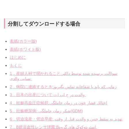
分割してダウンロードする場合
表紙(カラー版)
表紙(ホワイト板)
はじめに
もくじ
1．産婦人科で聞かれること:سواالت پرسیده شده توسط داکتر
نسایی والدی
2．病院に連絡するとき:زمانی که باید با شفاخانه تماس بگیریم
3．日本の出産について:والدت در ج اپ ا ن
4．妊娠高血圧症候群:اختالل فشار خون در زمان حاملگی
5．妊娠糖尿病: شکر زمان حاملگی(GDM)
6．切迫流産・切迫早産: تهدید به سقط جنین و والدت قبل از وقت
7．B群溶血性レンサ球菌:Bاسترپتوکوک های گروه