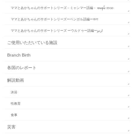
ママとあかちゃんのサポートシリーズ－ミャンマー語編－ ဖမနမ် ဘသ
ママとあかちゃんのサポートシリーズーベンガル語編ーবাংলা
ママとあかちゃんのサポートシリーズ ーウルドゥー語編ーاردو
ご使用いただいている施設
Branch Birth
各国のレポート
解説動画
沐浴
性教育
食事
災害