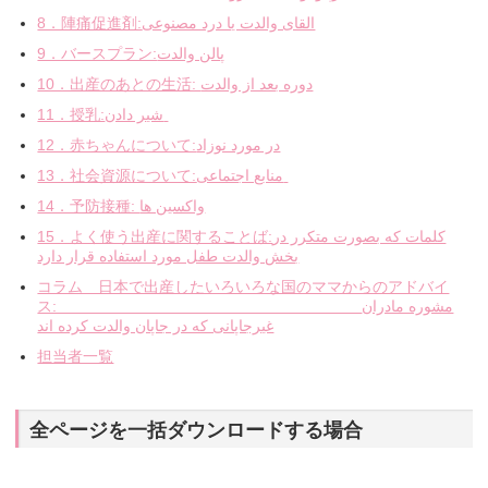
8．陣痛促進剤:القای والدت یا درد مصنوعی
9．バースプラン:پالن والدت
10．出産のあとの生活: دوره بعد از والدت
11．授乳:شیر دادن
12．赤ちゃんについて:در مورد نوزاد
13．社会資源について:منابع اجتماعی
14．予防接種: واکسین ها
15．よく使う出産に関することば:کلمات که بصورت متکرر در
بخش والدت طفل مورد استفاده قرار دارد
コラム 日本で出産したいろいろな国のママからのアドバイ
ス: مشوره مادران
غیرجاپانی که در جاپان والدت کرده اند
担当者一覧
全ページを一括ダウンロードする場合