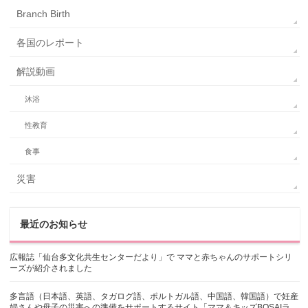
Branch Birth
各国のレポート
解説動画
沐浴
性教育
食事
災害
最近のお知らせ
広報誌「仙台多文化共生センターだより」で ママと赤ちゃんのサポートシリ
ーズが紹介されました
多言語（日本語、英語、タガログ語、ポルトガル語、中国語、韓国語）で妊産
婦さんや母子の災害への準備をサポートするサイト「ママ＆キッズBOSAIラ