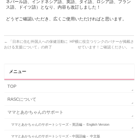
ネパール語、インドネシア語、英語、タイ語、ロシア語、フラン
ス語、ドイツ語）となり、内容も改訂しました！
どうぞご確認いただき、広くご使用いただければと思います。
←
「日本に住む外国人への保健活動に
HP横に役立つリンクのバナーが掲載さ
おける支援について」の終了
せています！ご確認ください。
→
メニュー
TOP
RASCについて
ママとあかちゃんのサポート
ママとあかちゃんのサポートシリーズ－英語編－ English Version
ママとあかちゃんのサポートシリーズ－中国語編－ 中文版